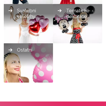
Svatební
Tematické
veletrhy
dekorace
Ostatní