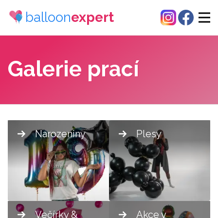
balloon
expert
Galerie prací
Narozeniny
Plesy
Večírky &
Akce v