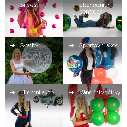
Silvestr
obchodních
centrech
Svatby
Sportovní akce
Firemní akce
Vánoční večírky