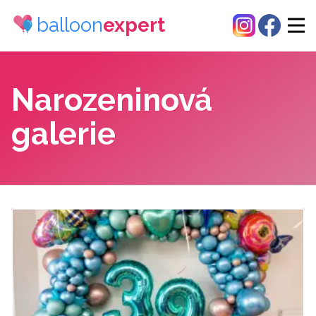
balloon
expert
Narozeninová
galerie