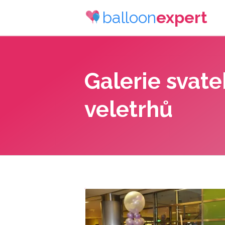
balloon
expert
Galerie svat
veletrhů